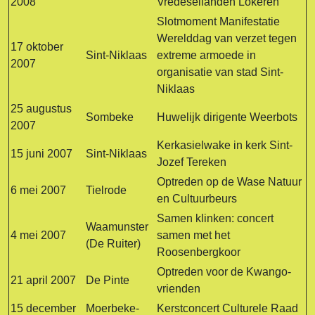
2008
Vredeseilanden Lokeren
Slotmoment Manifestatie
Werelddag van verzet tegen
17 oktober
Sint-Niklaas
extreme armoede in
2007
organisatie van stad Sint-
Niklaas
25 augustus
Sombeke
Huwelijk dirigente Weerbots
2007
Kerkasielwake in kerk Sint-
15 juni 2007
Sint-Niklaas
Jozef Tereken
Optreden op de Wase Natuur
6 mei 2007
Tielrode
en Cultuurbeurs
Samen klinken: concert
Waamunster
4 mei 2007
samen met het
(De Ruiter)
Roosenbergkoor
Optreden voor de Kwango-
21 april 2007
De Pinte
vrienden
15 december
Moerbeke-
Kerstconcert Culturele Raad