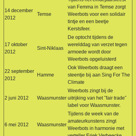
van Femma in Temse zorgt
14 december
Temse
Weerbots voor een solidair
2012
tintje en een beetje
Kerstsfeer.
De optocht tijdens de
17 oktober
werelddag van verzet tegen
Sint-Niklaas
2012
armoede wordt door
Weerbots opgeluisterd
Ook Weerbots draagt een
22 september
Hamme
steentje bij aan Sing For The
2012
Climate
Weerbots zingt bij de
2 juni 2012
Waasmunster
uitrijking van het "fair trade"
label voor Waasmunster.
Tijdens de week van de
amateurkunstens zingt
6 mei 2012
Waasmunster
Weerbots in harmonie met
verteller Eriek Verbeecke