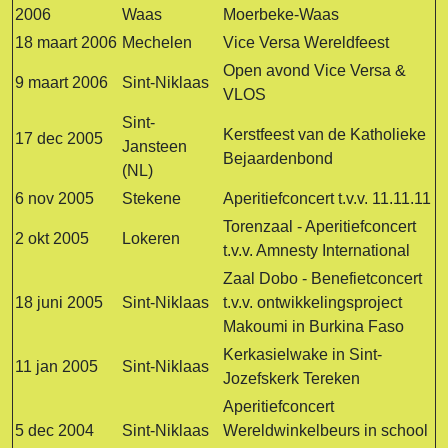
2006
Waas
Moerbeke-Waas
18 maart 2006
Mechelen
Vice Versa Wereldfeest
Open avond Vice Versa &
9 maart 2006
Sint-Niklaas
VLOS
Sint-
Kerstfeest van de Katholieke
17 dec 2005
Jansteen
Bejaardenbond
(NL)
6 nov 2005
Stekene
Aperitiefconcert t.v.v. 11.11.11
Torenzaal - Aperitiefconcert
2 okt 2005
Lokeren
t.v.v. Amnesty International
Zaal Dobo - Benefietconcert
18 juni 2005
Sint-Niklaas
t.v.v. ontwikkelingsproject
Makoumi in Burkina Faso
Kerkasielwake in Sint-
11 jan 2005
Sint-Niklaas
Jozefskerk Tereken
Aperitiefconcert
5 dec 2004
Sint-Niklaas
Wereldwinkelbeurs in school