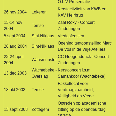
O.L.V Presentatie
Kerstactiviteit van KWB en
26 nov 2004
Lokeren
KAV Heirbrug
13-14 nov
Zaal Roxy - Concert
Temse
2004
Zinderingen
5 sept 2004
Sint-Niklaas
Vredesfeesten
Opening tentoonstelling Marc
28 aug 2004
Sint-Niklaas
De Vos in de Vrije Ateliers
23-24 april
CC Hoogendonck - Concert
Waasmunster
2004
Zinderingen
Wachtebeke -
Kerstconcert i.s.m.
13 dec 2003
Overslag
Samankoor (Wachtebeke)
Fakkeltocht voor
18 okt 2003
Temse
Verdraagzaamheid,
Veiligheid en Vrede
Optreden op academische
13 sept 2003
Zottegem
zitting op de opendeurdag
OCMW