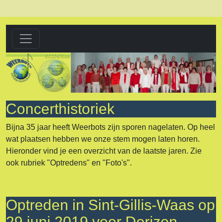
Concerthistoriek
Bijna 35 jaar heeft Weerbots zijn sporen nagelaten. Op heel
wat plaatsen hebben we onze stem mogen laten horen.
Hieronder vind je een overzicht van de laatste jaren. Zie
ook rubriek "Optredens" en "Foto's".
Optreden in Sint-Gillis-Waas op
29 juni 2019 voor Dorizon