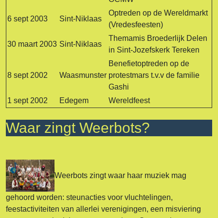
Optreden op de Wereldmarkt
6 sept 2003
Sint-Niklaas
(Vredesfeesten)
Themamis Broederlijk Delen
30 maart 2003
Sint-Niklaas
in Sint-Jozefskerk Tereken
Benefietoptreden op de
8 sept 2002
Waasmunster
protestmars t.v.v de familie
Gashi
1 sept 2002
Edegem
Wereldfeest
Waar zingt Weerbots?
Weerbots zingt waar haar muziek mag
gehoord worden: steunacties voor vluchtelingen,
feestactiviteiten van allerlei verenigingen, een misviering