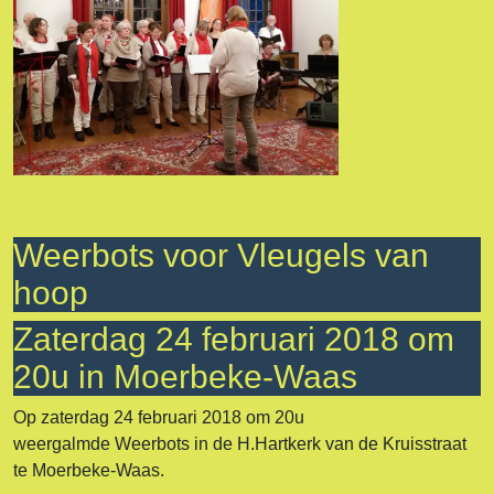
Weerbots voor Vleugels van
hoop
Zaterdag 24 februari 2018 om
20u in Moerbeke-Waas
Op zaterdag 24 februari 2018 om 20u
weergalmde Weerbots in de H.Hartkerk van de Kruisstraat
te Moerbeke-Waas.