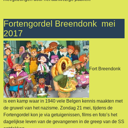
Fortengordel Breendonk mei
2017
Fort Breendonk
is een kamp waar in 1940 vele Belgen kennis maakten met
de gruwel van het nazisme. Zondag 21 mei, tijdens de
Fortengordel kon je via getuigenissen, films en foto’s het
dagelijkse leven van de gevangenen in de greep van de SS