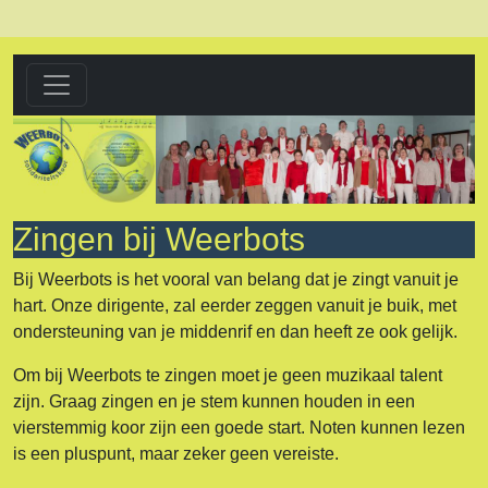
Zingen bij Weerbots
Bij Weerbots is het vooral van belang dat je zingt vanuit je
hart. Onze dirigente, zal eerder zeggen vanuit je buik, met
ondersteuning van je middenrif en dan heeft ze ook gelijk.
Om bij Weerbots te zingen moet je geen muzikaal talent
zijn. Graag zingen en je stem kunnen houden in een
vierstemmig koor zijn een goede start. Noten kunnen lezen
is een pluspunt, maar zeker geen vereiste.